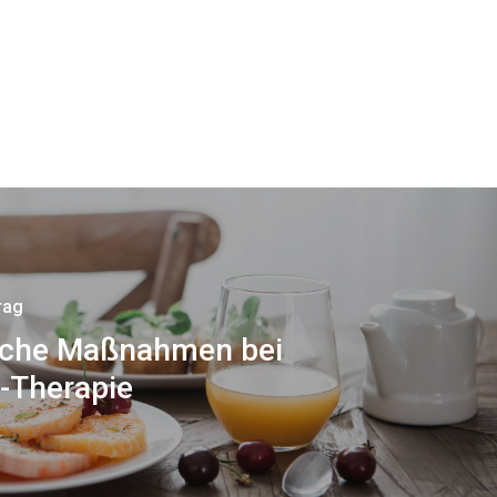
rag
iche Maßnahmen bei
-Therapie