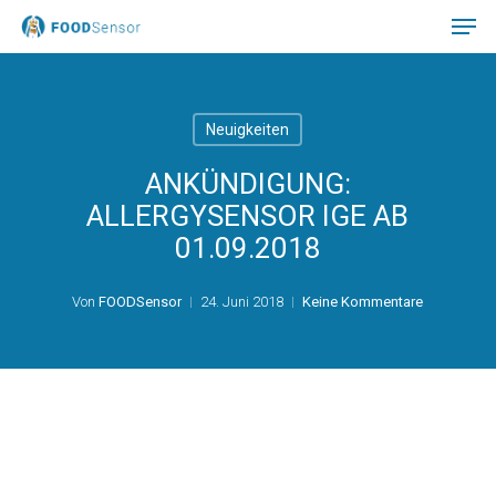
Skip
to
main
Close
content
Menu
Neuigkeiten
ANKÜNDIGUNG:
ALLERGYSENSOR IGE AB
01.09.2018
Von
FOODSensor
24. Juni 2018
Keine Kommentare