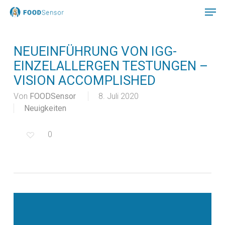
Skip
to
main
Close
content
Menu
NEUEINFÜHRUNG VON IGG-
EINZELALLERGEN TESTUNGEN –
VISION ACCOMPLISHED
Von
FOODSensor
8. Juli 2020
Neuigkeiten
0