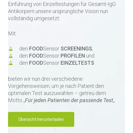
Einführung von Einzeltestungen für Gesamt-IgG
Antikörpern unsere ursprüngliche Vision nun
vollständig umgesetzt:
Mit
den
FOOD
Sensor
SCREENINGS
,
den
FOOD
Sensor
PROFILEN
und
den
FOOD
Sensor
EINZELTESTS
bieten wir nun drei verschiedene
Vorgehensweisen, um je nach Patient den
optimalen Test auszuwählen – getreu dem
Motto „
Für jeden Patienten der passende Test
„.
Übersicht herunterladen