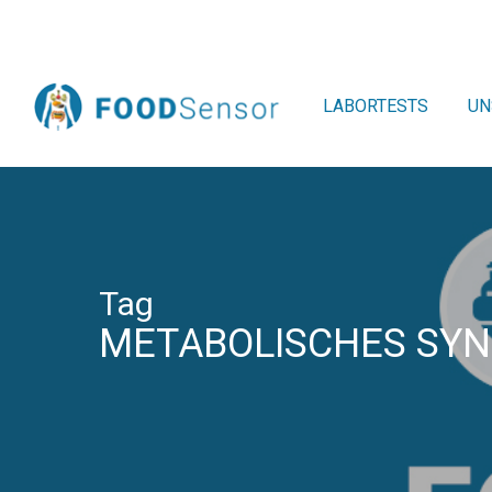
Skip
to
main
content
LABORTESTS
UN
Tag
METABOLISCHES SY