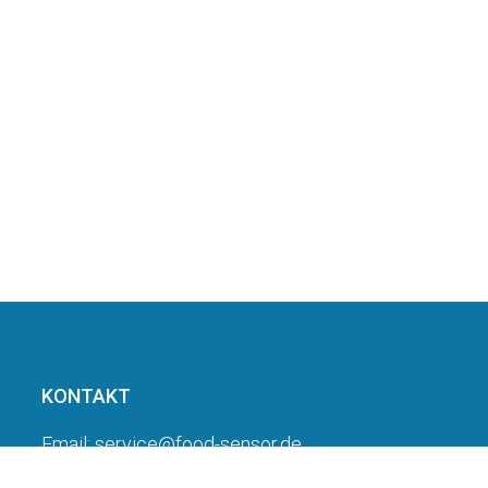
KONTAKT
Email: service@food-sensor.de
Telefon: 0251 – 208 358 60