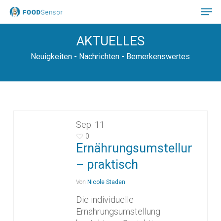
Skip
to
main
Close
AKTUELLES
content
Menu
Neuigkeiten - Nachrichten - Bemerkenswertes
Sep.
11
0
Ernährungsumstellung
– praktisch
Von
Nicole Staden
Die individuelle
Ernährungsumstellung