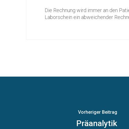
Die Rechnung wird immer an den Patien
Laborschein ein abweichender Rechn
Vorheriger Beitrag
Präanalytik