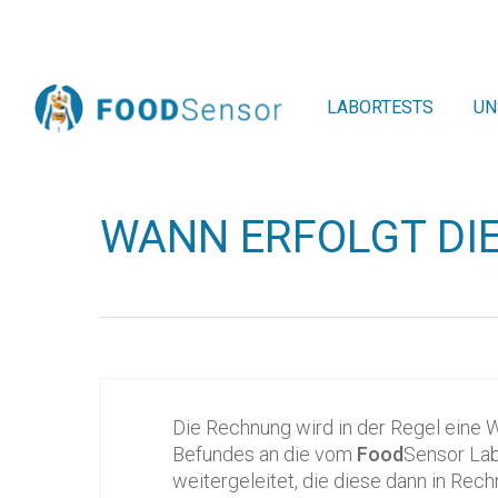
Skip
to
main
content
LABORTESTS
UN
WANN ERFOLGT DI
Die Rechnung wird in der Regel eine
Befundes an die vom
Food
Sensor Lab
weitergeleitet, die diese dann in Rechn