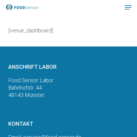
Skip
to
main
Close
content
Menu
[venue_dashboard]
ANSCHRIFT LABOR
Food Sensor Labor
Bahnhofstr. 44
48143 Münster
KONTAKT