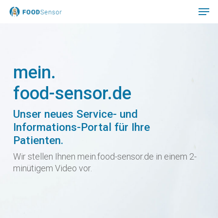
Skip
to
main
Close
content
Menu
mein.
food-sensor.de
Unser neues Service- und
Informations-Portal für Ihre
Patienten.
Wir stellen Ihnen mein.food-sensor.de in einem 2-
minütigem Video vor.